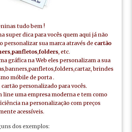
ninas tudo bem !
ma super dica para vocês quem aqui já não
o personalizar sua marca através de
cartão
ners
,
panfletos
,
folders
, etc.
a gráfica na Web eles personalizam a sua
as,banners,panfletos,folders,cartaz, brindes
smo móbile de porta .
cartão personalizado para vocês.
on line uma empresa moderna e tem como
eficiência na personalização com preços
mente acessíveis.
guns dos exemplos: