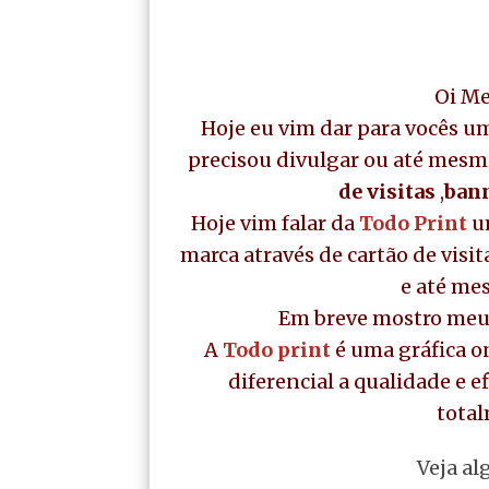
Oi Me
Hoje eu vim dar para vocês u
precisou divulgar ou até mesm
de visitas
,
ban
Hoje vim falar da
Todo Print
um
marca através de cartão de visit
e até me
Em breve mostro meu 
A
Todo print
é uma gráfica 
diferencial a qualidade e 
total
Veja al