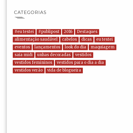
CATEGORIAS
#eu testei
#publipost
2016
Destaques
alimentação saudável
cabelos
dicas
eu testei
eventos
lançamentos
look do dia
maquiagem
saia midi
unhas decoradas
vestidos
vestidos femininos
vestidos para o dia a dia
vestidos verão
vida de blogueira