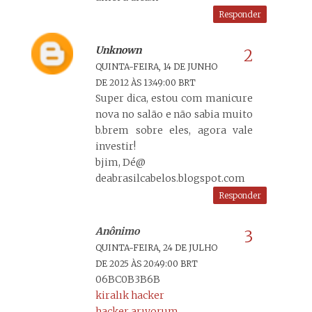
Responder
Unknown
QUINTA-FEIRA, 14 DE JUNHO
DE 2012 ÀS 13:49:00 BRT
Super dica, estou com manicure
nova no salão e não sabia muito
b.brem sobre eles, agora vale
investir!
bjim, Dé@
deabrasilcabelos.blogspot.com
Responder
Anônimo
QUINTA-FEIRA, 24 DE JULHO
DE 2025 ÀS 20:49:00 BRT
06BC0B3B6B
kiralık hacker
hacker arıyorum