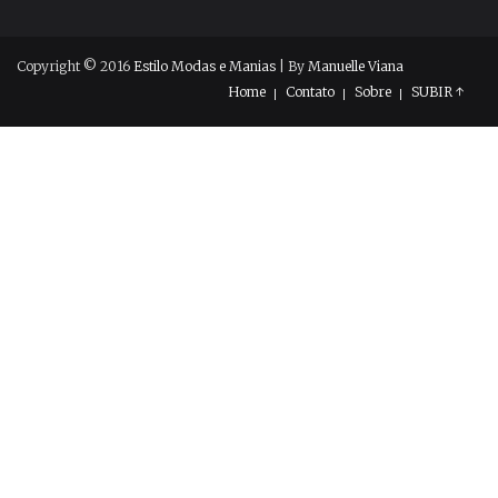
Copyright © 2016
Estilo Modas e Manias
| By
Manuelle Viana
Home
Contato
Sobre
SUBIR ↑