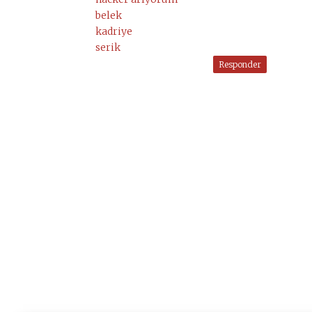
belek
kadriye
serik
Responder