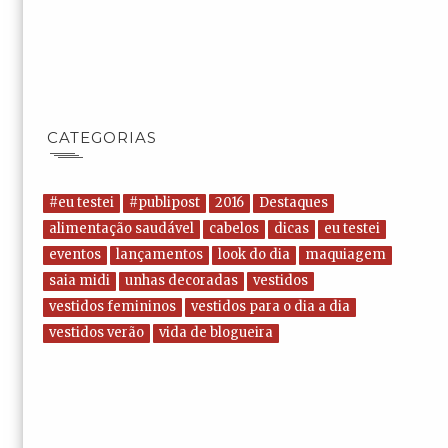
CATEGORIAS
#eu testei
#publipost
2016
Destaques
alimentação saudável
cabelos
dicas
eu testei
eventos
lançamentos
look do dia
maquiagem
saia midi
unhas decoradas
vestidos
vestidos femininos
vestidos para o dia a dia
vestidos verão
vida de blogueira