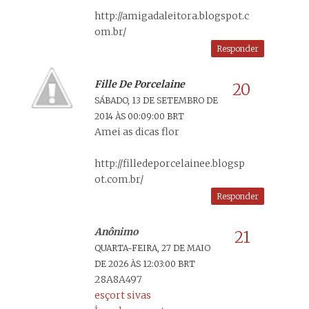
http://amigadaleitora.blogspot.c
om.br/
Responder
Fille De Porcelaine
SÁBADO, 13 DE SETEMBRO DE
2014 ÀS 00:09:00 BRT
Amei as dicas flor
http://filledeporcelainee.blogsp
ot.com.br/
Responder
Anônimo
QUARTA-FEIRA, 27 DE MAIO
DE 2026 ÀS 12:03:00 BRT
28A8A497
esçort sivas