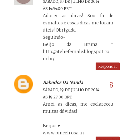
SÁBADO, 19 DE JULHO DE 2014
ÀS 14:54:00 BRT
Adorei as dicas! Sou fã de
esmaltes e essas dicas me foram
úteis! Obrigada!
Seguindo~
Beijo da Bruna :*
http://ateliefemale.blogspot.co
m.br/
Responder
Babados Da Nanda
SÁBADO, 19 DE JULHO DE 2014
ÀS 19:27:00 BRT
Amei as dicas, me esclareceu
muitas dúvidas!
Beijos ♥
www.pincelrosa.in