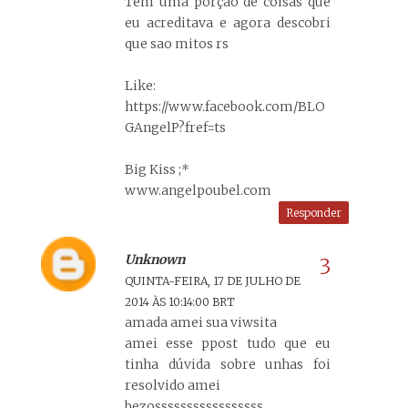
Tem uma porção de coisas que
eu acreditava e agora descobri
que sao mitos rs
Like:
https://www.facebook.com/BLO
GAngelP?fref=ts
Big Kiss ;*
www.angelpoubel.com
Responder
Unknown
QUINTA-FEIRA, 17 DE JULHO DE
2014 ÀS 10:14:00 BRT
amada amei sua viwsita
amei esse ppost tudo que eu
tinha dúvida sobre unhas foi
resolvido amei
bezosssssssssssssssss