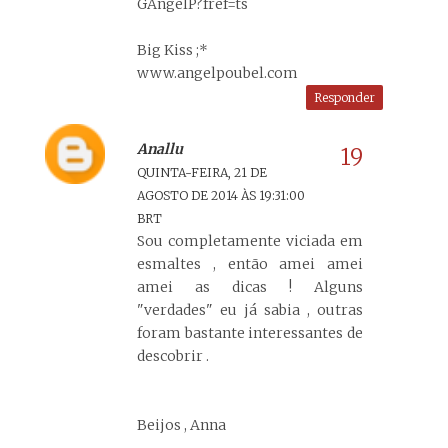
GAngelP?fref=ts
Big Kiss ;*
www.angelpoubel.com
Responder
Anallu
QUINTA-FEIRA, 21 DE
AGOSTO DE 2014 ÀS 19:31:00
BRT
Sou completamente viciada em
esmaltes , então amei amei
amei as dicas ! Alguns
"verdades" eu já sabia , outras
foram bastante interessantes de
descobrir .
Beijos , Anna