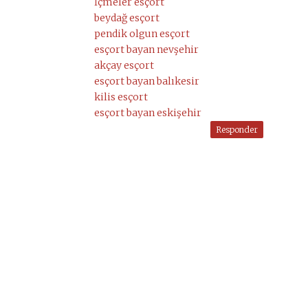
İçmeler esçort
beydağ esçort
pendik olgun esçort
esçort bayan nevşehir
akçay esçort
esçort bayan balıkesir
kilis esçort
esçort bayan eskişehir
Responder