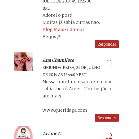
JULHO DE 2014 ÀS 13:25:00
BRT
Adorei o post!
Muitas já sabia outras não.
Blog Mais Glamour
Beijos ;*
Responder
Ana Chamilete
SEGUNDA-FEIRA, 21 DE JULHO
DE 2014 ÀS 13:44:00 BRT
Nossa, muita coisa que eu não
sabia hein! Amei! Um beijão e
até mais.
www.queridaga.com
Responder
Ariane C.