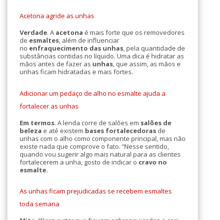
Acetona agride as unhas
Verdade
. A
acetona
é mais forte que os removedores
de
esmaltes
, além de influenciar
no
enfraquecimento das unhas
, pela quantidade de
substâncias contidas no líquido. Uma dica é hidratar as
mãos antes de fazer as
unhas
, que assim, as mãos e
unhas ficam hidratadas e mais fortes.
Adicionar um pedaço de alho no esmalte ajuda a
fortalecer as unhas
Em termos
. A lenda corre de salões em
salões de
beleza
e até existem
bases fortalecedoras
de
unhas com o alho como componente principal, mas não
existe nada que comprove o fato. “Nesse sentido,
quando vou sugerir algo mais natural para as clientes
fortalecerem a unha, gosto de indicar o
cravo no
esmalte.
As unhas ficam prejudicadas se recebem esmaltes
toda semana