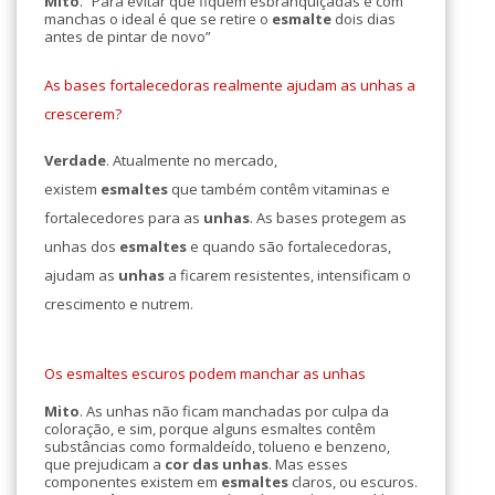
Mito
. “Para evitar que fiquem esbranquiçadas e com
manchas o ideal é que se retire o
esmalte
dois dias
antes de pintar de novo”
As bases fortalecedoras realmente ajudam as unhas a
crescerem?
Verdade
. Atualmente no mercado,
existem
esmaltes
que também contêm vitaminas e
fortalecedores para as
unhas
. As bases protegem as
unhas dos
esmaltes
e quando são fortalecedoras,
ajudam as
unhas
a ficarem resistentes, intensificam o
crescimento e nutrem.
Os esmaltes escuros podem manchar as unhas
Mito
. As unhas não ficam manchadas por culpa da
coloração, e sim, porque alguns esmaltes contêm
substâncias como formaldeído, tolueno e benzeno,
que prejudicam a
cor das
unhas
. Mas esses
componentes existem em
esmaltes
claros, ou escuros.