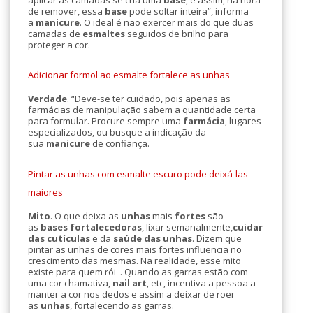
de remover, essa
base
pode soltar inteira”, informa
a
manicure
. O ideal é não exercer mais do que duas
camadas de
esmaltes
seguidos de brilho para
proteger a cor.
Adicionar formol ao esmalte fortalece as unhas
Verdade
. “Deve-se ter cuidado, pois apenas as
farmácias de manipulação sabem a quantidade certa
para formular. Procure sempre uma
farmácia
, lugares
especializados, ou busque a indicação da
sua
manicure
de confiança.
Pintar as unhas com esmalte escuro pode deixá-las
maiores
Mito
. O que deixa as
unhas
mais
fortes
são
as
bases fortalecedoras
, lixar semanalmente,
cuidar
das cutículas
e da
saúde das unhas
. Dizem que
pintar as unhas de cores mais fortes influencia no
crescimento das mesmas. Na realidade, esse mito
existe para quem rói . Quando as garras estão com
uma cor chamativa,
nail art
, etc, incentiva a pessoa a
manter a cor nos dedos e assim a deixar de roer
as
unhas
, fortalecendo as garras.