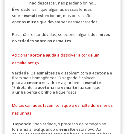
não descascar, não perder o brilho...
É verdade, sim, que algumas dessas lendas
sobre
esmaltes
funcionam, mas outras são
apenas
mitos
que devem ser desmascarados.
Para não restar dúvidas, selecionei alguns dos
mitos
e verdades sobre os esmaltes
.
Adicionar acetona ajuda a dissolver a cor de um
esmalte antigo
Verdade
. Os
esmaltes
se dissolvem com a
acetona
e
ficam mais homogêneos. O segredo é colocar
pouca
acetona
no vidro e agitar bem o
esmalte
.
“Entretanto, a
acetona
no
esmalte
faz com que
a
unha
perca o brilho e fique fosca.
Muitas camadas fazem com que o esmalte dure menos
nas unhas
Depende
. “Na verdade, o processo de remoção se
torna mais fácil quando o
esmalte
está novo. Ao
aplicar as camadas se cria uma
base
, e assim, na hora