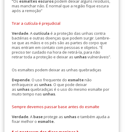
“Os
esmaltes escuros
podem deixar alguns resíduos,
mas manchar não. É normal que a região fique escura
após a remoção”
Tirar a cutícula é prejudicial
Verdade
. A
cutícula
é a proteção das unhas contra
bactérias e outras doenças que podem surgir. Lembre-
se que as mãos e os pés são as partes do corpo que
mais entram em contato com pessoas e objetos. “É
preciso ter cuidado na hora de retirá-la, para não
retirar toda a proteção e deixar as
unhas
vulneráveis”.
Os esmaltes podem deixar as unhas quebradiças
Depende
. O uso frequente do
esmalte
não
enfraquece as
unhas
. O que pode deixar
as
unhas
quebradiças é o uso do mesmo esmalte por
muito tempo nas
unhas
.
Sempre devemos passar base antes do esmalte
Verdade
. A
base
protege as
unhas
e também ajuda a
fixar melhor o
esmalte
.
E ai gostaram das dicas meninas ?