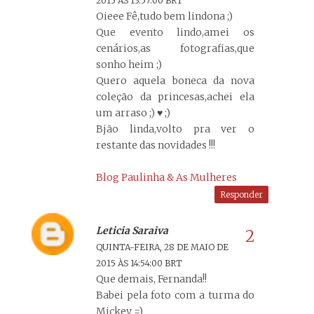
2015 ÀS 13:57:00 BRT
Oieee Fê,tudo bem lindona ;)
Que evento lindo,amei os
cenários,as fotografias,que
sonho heim ;)
Quero aquela boneca da nova
coleção da princesas,achei ela
um arraso ;) ♥ ;)
Bjão linda,volto pra ver o
restante das novidades !!!
Blog Paulinha & As Mulheres
Responder
Leticia Saraiva
QUINTA-FEIRA, 28 DE MAIO DE
2015 ÀS 14:54:00 BRT
Que demais, Fernanda!!
Babei pela foto com a turma do
Mickey =)