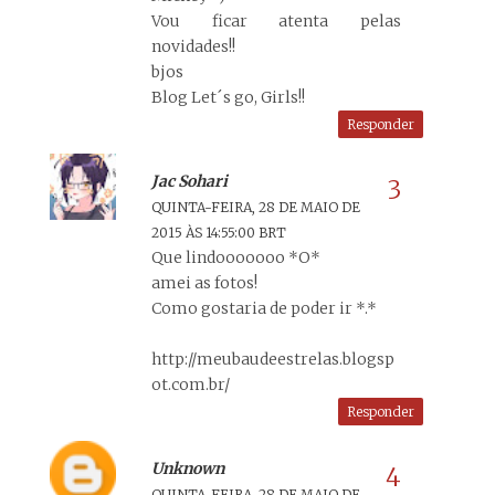
Vou ficar atenta pelas
novidades!!
bjos
Blog Let´s go, Girls!!
Responder
Jac Sohari
QUINTA-FEIRA, 28 DE MAIO DE
2015 ÀS 14:55:00 BRT
Que lindooooooo *O*
amei as fotos!
Como gostaria de poder ir *.*
http://meubaudeestrelas.blogsp
ot.com.br/
Responder
Unknown
QUINTA-FEIRA, 28 DE MAIO DE