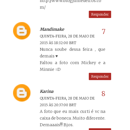
http://www.blogjumedeiros.co
m/
Responder
Mandimake
QUINTA-FEIRA, 28 DE MAIO DE
2015 ÀS 18:32:00 BRT
Nunca soube dessa feira , que
demais ♥
Faltou a foto com Mickey e a
Minnie =D
Responder
Karina
QUINTA-FEIRA, 28 DE MAIO DE
2015 ÀS 20:37:00 BRT
A foto que eu mais curti é vc na
caixa de boneca. Muito diferente.
Demaaais!!! Bjos.