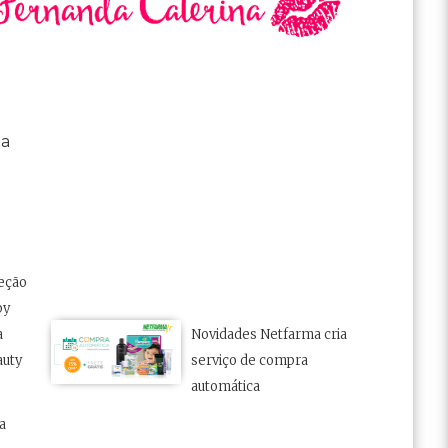
na
leção
by
a
Novidades Netfarma cria
auty
serviço de compra
automática
a