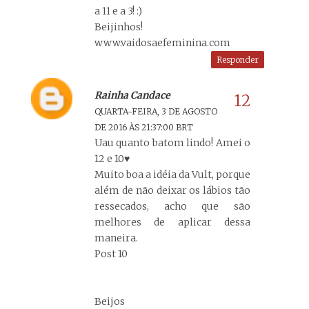
a 11 e a 3! :)
Beijinhos!
www.vaidosaefeminina.com
Responder
Rainha Candace
QUARTA-FEIRA, 3 DE AGOSTO
DE 2016 ÀS 21:37:00 BRT
Uau quanto batom lindo! Amei o
12 e 10♥
Muito boa a idéia da Vult, porque
além de não deixar os lábios tão
ressecados, acho que são
melhores de aplicar dessa
maneira.
Post 10
Beijos