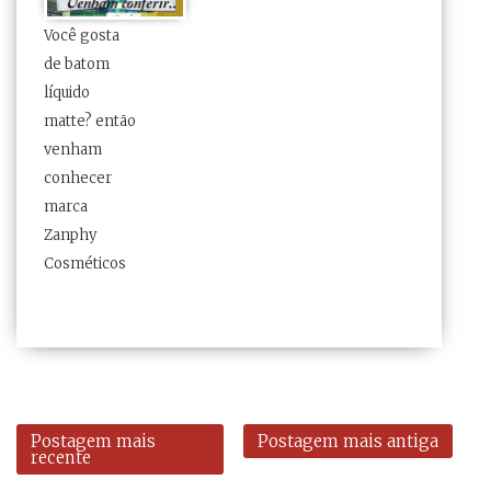
Você gosta
de batom
líquido
matte? então
venham
conhecer
marca
Zanphy
Cosméticos
Postagem mais
Postagem mais antiga
recente