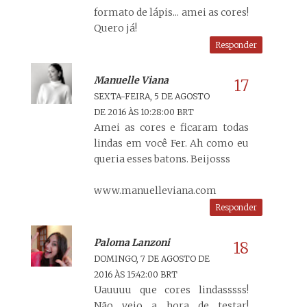
formato de lápis... amei as cores!
Quero já!
Responder
Manuelle Viana
SEXTA-FEIRA, 5 DE AGOSTO
DE 2016 ÀS 10:28:00 BRT
Amei as cores e ficaram todas
lindas em você Fer. Ah como eu
queria esses batons. Beijosss
www.manuelleviana.com
Responder
Paloma Lanzoni
DOMINGO, 7 DE AGOSTO DE
2016 ÀS 15:42:00 BRT
Uauuuu que cores lindasssss!
Não vejo a hora de testar!