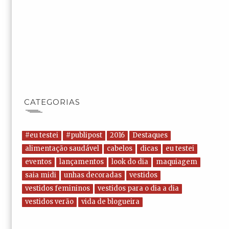
CATEGORIAS
#eu testei
#publipost
2016
Destaques
alimentação saudável
cabelos
dicas
eu testei
eventos
lançamentos
look do dia
maquiagem
saia midi
unhas decoradas
vestidos
vestidos femininos
vestidos para o dia a dia
vestidos verão
vida de blogueira