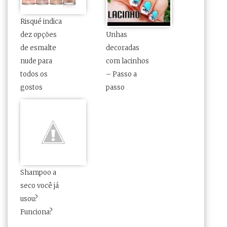
Risqué indica
dez opções
Unhas
de esmalte
decoradas
nude para
com lacinhos
todos os
– Passo a
gostos
passo
Shampoo a
seco você já
usou?
Funciona?