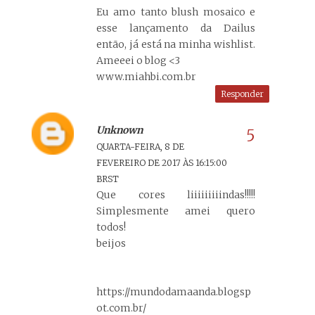
Eu amo tanto blush mosaico e
esse lançamento da Dailus
então, já está na minha wishlist.
Ameeei o blog <3
www.miahbi.com.br
Responder
Unknown
QUARTA-FEIRA, 8 DE
FEVEREIRO DE 2017 ÀS 16:15:00
BRST
Que cores liiiiiiiiindas!!!!!
Simplesmente amei quero
todos!
beijos
https://mundodamaanda.blogsp
ot.com.br/