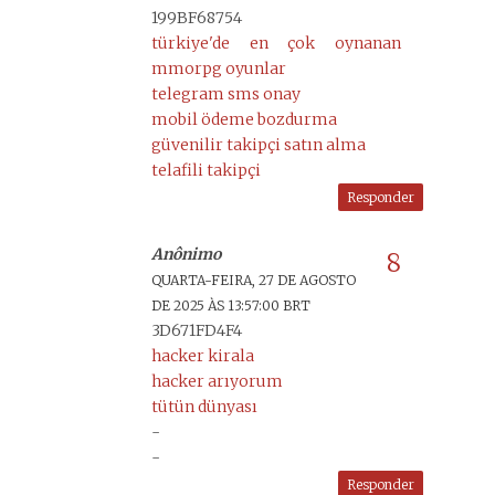
199BF68754
türkiye'de en çok oynanan
mmorpg oyunlar
telegram sms onay
mobil ödeme bozdurma
güvenilir takipçi satın alma
telafili takipçi
Responder
Anônimo
QUARTA-FEIRA, 27 DE AGOSTO
DE 2025 ÀS 13:57:00 BRT
3D671FD4F4
hacker kirala
hacker arıyorum
tütün dünyası
-
-
Responder