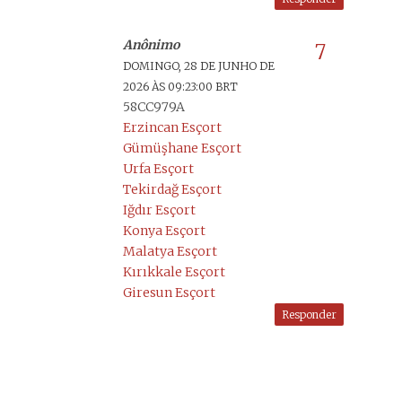
Anônimo
DOMINGO, 28 DE JUNHO DE
2026 ÀS 09:23:00 BRT
58CC979A
Erzincan Esçort
Gümüşhane Esçort
Urfa Esçort
Tekirdağ Esçort
Iğdır Esçort
Konya Esçort
Malatya Esçort
Kırıkkale Esçort
Giresun Esçort
Responder