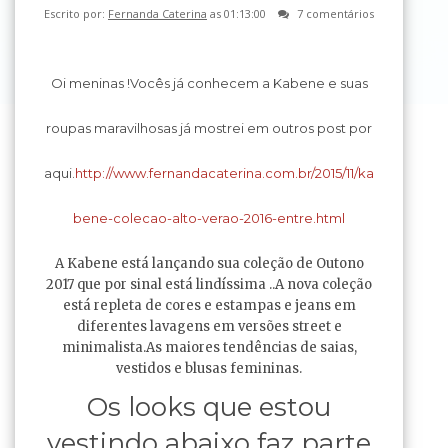
Escrito por:
Fernanda Caterina
as 01:13:00
7 comentários
Oi meninas !
Vocês já conhecem a Kabene e suas
roupas maravilhosas já mostrei em outros post por
aqui.
http://www.fernandacaterina.com.br/2015/11/ka
bene-colecao-alto-verao-2016-entre.html
A Kabene está lançando sua coleção de Outono
2017 que por sinal está lindíssima ..A nova coleção
está repleta de cores e estampas e jeans em
diferentes lavagens em versões street e
minimalista.As maiores tendências de saias,
vestidos e blusas femininas.
Os looks que estou
vestindo abaixo faz parte