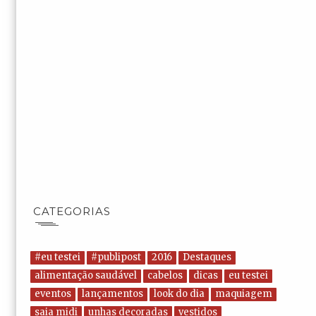
CATEGORIAS
#eu testei
#publipost
2016
Destaques
alimentação saudável
cabelos
dicas
eu testei
eventos
lançamentos
look do dia
maquiagem
saia midi
unhas decoradas
vestidos