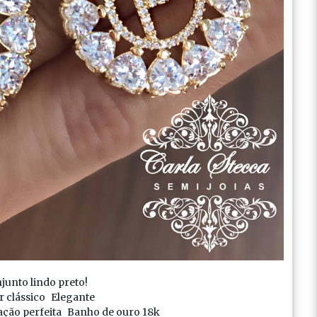
junto lindo preto!
r clássico
Elegante
ação perfeita
Banho de ouro 18k