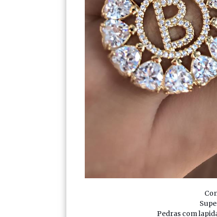
Con
Supe
Pedras com lapid