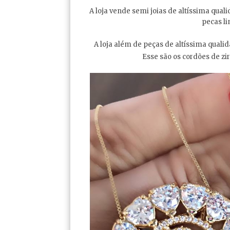
A loja vende semi joias de altíssima qua
pecas li
A loja além de peças de altíssima qual
Esse são os cordões de zi