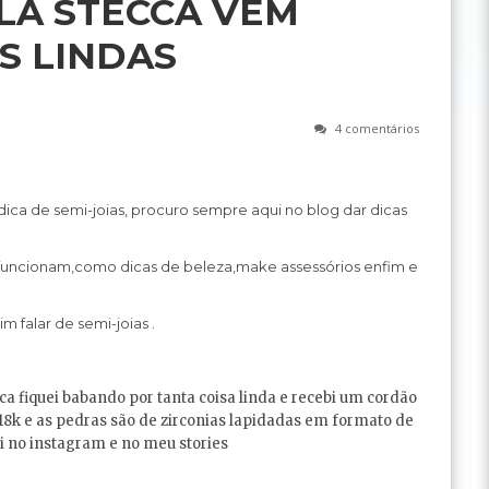
RLA STECCA VEM
S LINDAS
4 comentários
dica de semi-joias, procuro sempre aqui no blog dar dicas
 funcionam,como dicas de beleza,make assessórios enfim e
im falar de semi-joias
.
ca fiquei babando por tanta coisa linda e recebi um cordão
 18k e as pedras são de zirconias lapidadas em formato de
i no instagram e no meu stories