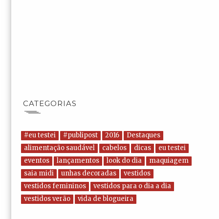
CATEGORIAS
#eu testei
#publipost
2016
Destaques
alimentação saudável
cabelos
dicas
eu testei
eventos
lançamentos
look do dia
maquiagem
saia midi
unhas decoradas
vestidos
vestidos femininos
vestidos para o dia a dia
vestidos verão
vida de blogueira