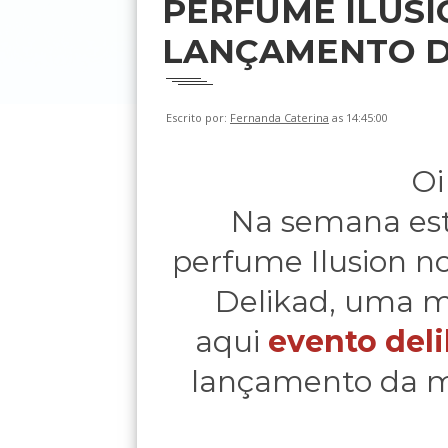
PERFUME ILUS
LANÇAMENTO D
Escrito por:
Fernanda Caterina
as 14:45:00
Oi
Na semana est
perfume Ilusion 
Delikad, uma m
aqui
evento del
lançamento da ma