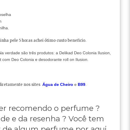
oselha
n
ilha.
nha pele 5 horas achei ótimo custo beneficio.
Na verdade são três produtos: a Delikad Deo Colonia Ilusion,
it com Deo Colonia e desodorante roll on Ilusion.
 diretamente nos sites
Água de Cheiro
e
B99
.
r recomendo o perfume ?
de e da resenha ? Você tem
r de algum perfume por aqui