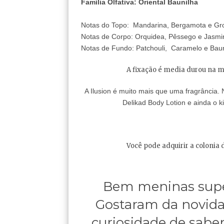
Família Olfativa: Oriental Baunilha
Notas do Topo: Mandarina, Bergamota e Gr
Notas de Corpo: Orquidea, Pêssego e Jasmi
Notas de Fundo: Patchouli, Caramelo e Baun
A fixação é media durou na mi
A Ilusion é muito mais que uma fragrância. 
Delikad Body Lotion e ainda o k
Você pode adquirir a colonia
Bem meninas supe
Gostaram da novida
curiosidade de sabe