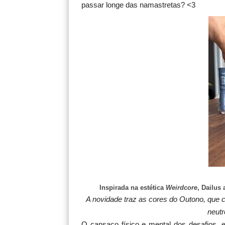
passar longe das namastretas? <3
Inspirada na estética
Weirdcore
, Dailus
A novidade traz as cores do Outono, que
neutr
O cansaço físico e mental dos desafios, e