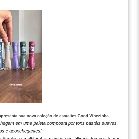
 apresenta sua nova coleção de esmaltes Good Vibezinha
 chegam em uma paleta composta por tons pastéis suaves,
os e aconchegantes!
stímulos e multitarefas vividos nos últimos tempos tomou