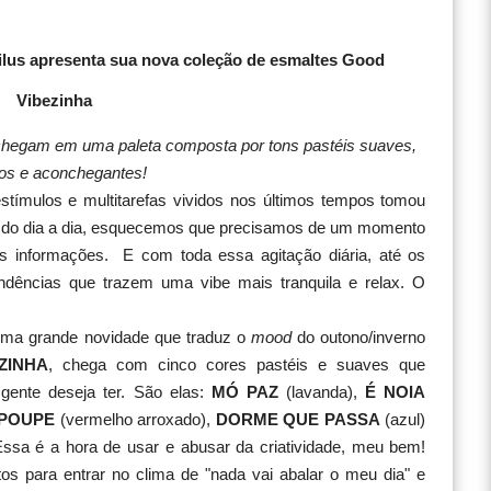
ailus apresenta sua nova coleção de esmaltes Good
Vibezinha
 chegam em uma paleta composta por tons pastéis suaves,
os e aconchegantes!
stímulos e multitarefas vividos nos últimos tempos tomou
a do dia a dia, esquecemos que precisamos de um momento
tas informações. E com toda essa agitação diária, até os
dências que trazem uma vibe mais tranquila e relax. O
 uma grande novidade que traduz o
mood
do outono/inverno
ZINHA
, chega com cinco cores pastéis e suaves que
gente deseja ter. São elas:
MÓ PAZ
(lavanda),
É NOIA
 POUPE
(vermelho arroxado),
DORME QUE PASSA
(azul)
Essa é a hora de usar e abusar da criatividade, meu bem!
itos para entrar no clima de "nada vai abalar o meu dia" e