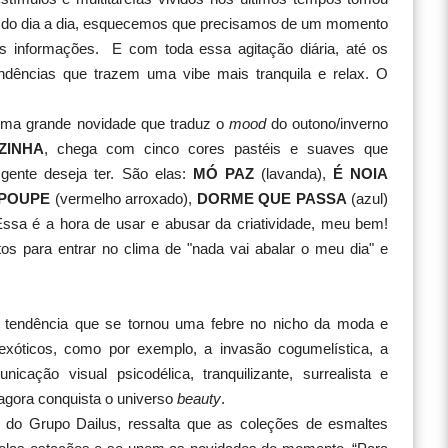
a do dia a dia, esquecemos que precisamos de um momento
tas informações. E com toda essa agitação diária, até os
dências que trazem uma vibe mais tranquila e relax. O
 uma grande novidade que traduz o
mood
do outono/inverno
ZINHA
, chega com cinco cores pastéis e suaves que
gente deseja ter. São elas:
MÓ PAZ
(lavanda),
É NOIA
 POUPE
(vermelho arroxado),
DORME QUE PASSA
(azul)
Essa é a hora de usar e abusar da criatividade, meu bem!
itos para entrar no clima de "nada vai abalar o meu dia" e
tendência que se tornou uma febre no nicho da moda e
xóticos, como por exemplo, a invasão cogumelística, a
cação visual psicodélica, tranquilizante, surrealista e
 agora conquista o universo
beauty
.
a do Grupo Dailus, ressalta que as coleções de esmaltes