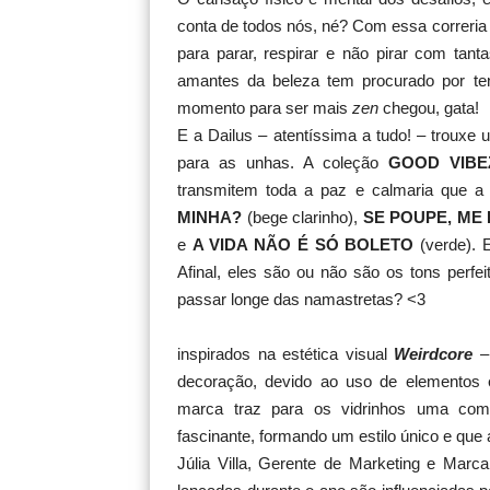
conta de todos nós, né? Com essa correri
para parar, respirar e não pirar com tan
amantes da beleza tem procurado por ten
momento para ser mais
zen
chegou, gata!
E a Dailus – atentíssima a tudo! – trouxe
para as unhas. A coleção
GOOD VIBE
transmitem toda a paz e calmaria que a 
MINHA?
(bege clarinho),
SE POUPE, ME
e
A VIDA NÃO É SÓ BOLETO
(verde). 
Afinal, eles são ou não são os tons perfe
passar longe das namastretas? <3
inspirados na estética visual
Weirdcore
– 
decoração, devido ao uso de elementos e
marca traz para os vidrinhos uma comuni
fascinante, formando um estilo único e que
Júlia Villa, Gerente de Marketing e Marc