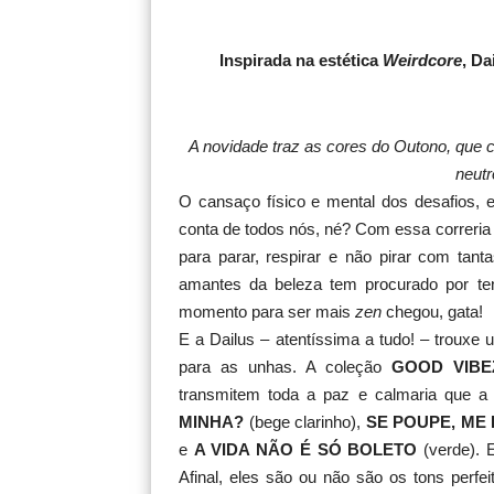
Inspirada na estética
Weirdcore
, D
A novidade traz as cores do Outono, que
neutr
O cansaço físico e mental dos desafios, e
conta de todos nós, né? Com essa correri
para parar, respirar e não pirar com tan
amantes da beleza tem procurado por ten
momento para ser mais
zen
chegou, gata!
E a Dailus – atentíssima a tudo! – trouxe
para as unhas. A coleção
GOOD VIBE
transmitem toda a paz e calmaria que a 
MINHA?
(bege clarinho),
SE POUPE, ME
e
A VIDA NÃO É SÓ BOLETO
(verde). 
Afinal, eles são ou não são os tons perfe