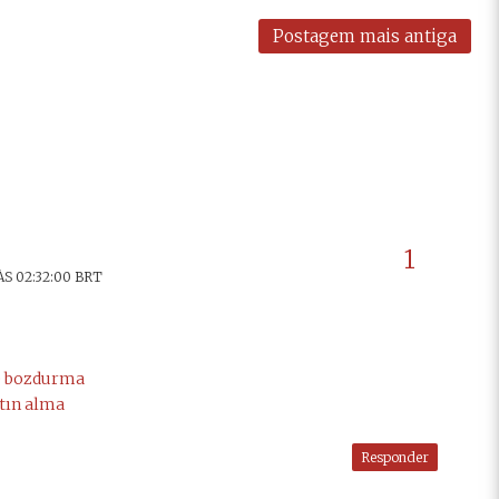
Postagem mais antiga
ÀS 02:32:00 BRT
e bozdurma
atın alma
Responder