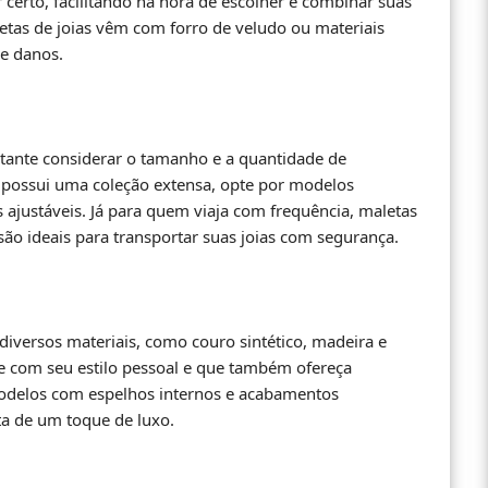
 certo, facilitando na hora de escolher e combinar suas
letas de joias vêm com forro de veludo ou materiais
 e danos.
rtante considerar o tamanho e a quantidade de
 possui uma coleção extensa, opte por modelos
s ajustáveis. Já para quem viaja com frequência, maletas
ão ideais para transportar suas joias com segurança.
diversos materiais, como couro sintético, madeira e
ne com seu estilo pessoal e que também ofereça
odelos com espelhos internos e acabamentos
ta de um toque de luxo.