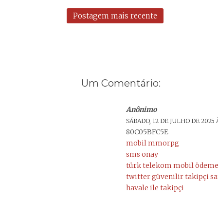
Postagem mais recente
Um Comentário:
Anônimo
SÁBADO, 12 DE JULHO DE 2025 
80C05BFC5E
mobil mmorpg
sms onay
türk telekom mobil ödem
twitter güvenilir takipçi s
havale ile takipçi