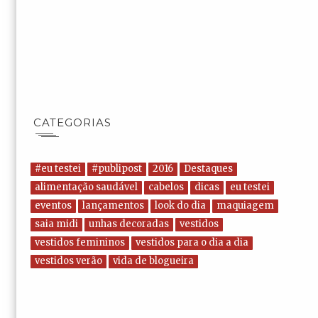
CATEGORIAS
#eu testei
#publipost
2016
Destaques
alimentação saudável
cabelos
dicas
eu testei
eventos
lançamentos
look do dia
maquiagem
saia midi
unhas decoradas
vestidos
vestidos femininos
vestidos para o dia a dia
vestidos verão
vida de blogueira