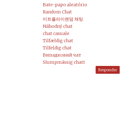
Bate-papo aleatório
Random Chat
미트플라이랜덤 채팅
Náhodný chat
chat casuale
Tilfældig chat
Tilfeldig chat
Випадковий чат
Slumpmässig chatt
Responder