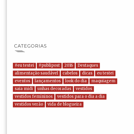
CATEGORIAS
#eu testei
#publipost
2016
Destaques
alimentação saudável
cabelos
dicas
eu testei
eventos
lançamentos
look do dia
maquiagem
saia midi
unhas decoradas
vestidos
vestidos femininos
vestidos para o dia a dia
vestidos verão
vida de blogueira