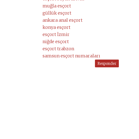
muğla esçort
güllük esçort
ankara anal esçort
konya esçort
esçort İzmir
niğde esçort
esçort trabzon
samsun esçort numaraları
Responder