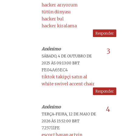
hacker arıyorum
tütün dünyası
hacker bul
hacker kiralama
Responder
Anônimo
SÁBADO, 4 DE OUTUBRO DE
2025 ÀS 09:13:00 BRT
FE04A65EC4
tiktok takipçi satın al
white swivel accent chair
Responder
Anônimo
TERÇA-FEIRA, 12 DE MAIO DE
2026 ÀS 15:52:00 BRT
725711FE
esçort bayan artvin