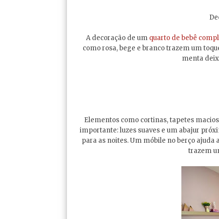
De
A decoração de um
quarto de bebê compl
como rosa, bege e branco trazem um toqu
menta deix
Elementos como cortinas, tapetes macio
importante: luzes suaves e um abajur pró
para as noites. Um móbile no berço ajuda 
trazem um