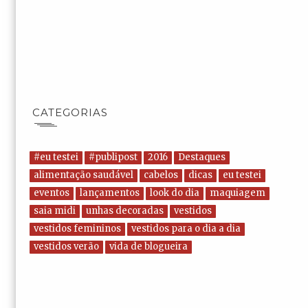
CATEGORIAS
#eu testei
#publipost
2016
Destaques
alimentação saudável
cabelos
dicas
eu testei
eventos
lançamentos
look do dia
maquiagem
saia midi
unhas decoradas
vestidos
vestidos femininos
vestidos para o dia a dia
vestidos verão
vida de blogueira