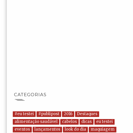
CATEGORIAS
#eu testei
#publipost
2016
Destaques
alimentação saudável
cabelos
dicas
eu testei
eventos
lançamentos
look do dia
maquiagem