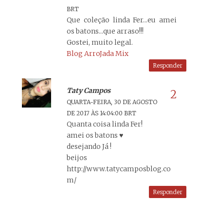
BRT
Que coleção linda Fer...eu amei
os batons...que arraso!!!
Gostei, muito legal.
Blog ArroJada Mix
Responder
Taty Campos
QUARTA-FEIRA, 30 DE AGOSTO
DE 2017 ÀS 14:04:00 BRT
Quanta coisa linda Fer!
amei os batons ♥
desejando Já !
beijos
http://www.tatycamposblog.co
m/
Responder