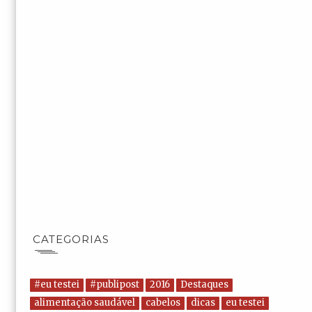
CATEGORIAS
#eu testei
#publipost
2016
Destaques
alimentação saudável
cabelos
dicas
eu testei