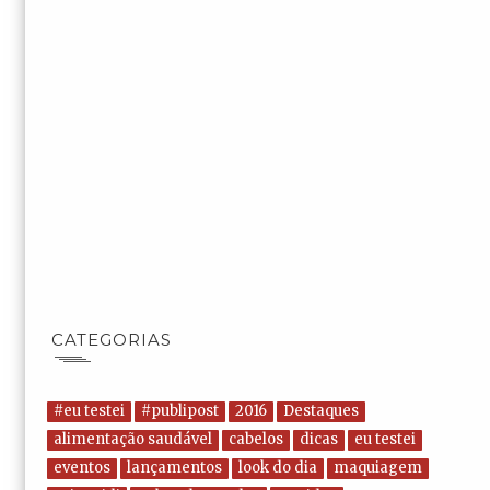
CATEGORIAS
#eu testei
#publipost
2016
Destaques
alimentação saudável
cabelos
dicas
eu testei
eventos
lançamentos
look do dia
maquiagem