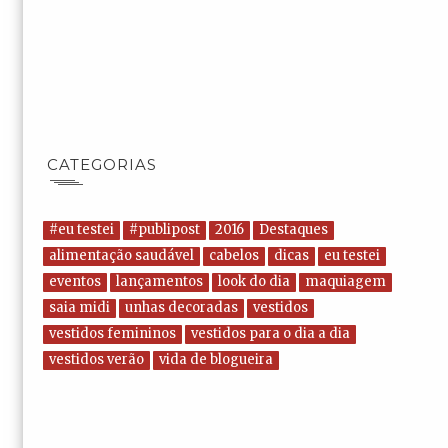
CATEGORIAS
#eu testei
#publipost
2016
Destaques
alimentação saudável
cabelos
dicas
eu testei
eventos
lançamentos
look do dia
maquiagem
saia midi
unhas decoradas
vestidos
vestidos femininos
vestidos para o dia a dia
vestidos verão
vida de blogueira