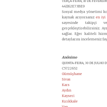
TERÇA-FEIRA, 10 DE FEVEREIRO
441162E73BE9
Sosyal medya yönetimi kon
kaynak arıyorsanız
en iy
sayesinde takipçi v
gerçekleştirebilirsiniz. 
sağlar. Eğer kaliteli hi
detaylarını incelemeniz fay
Anônimo
QUINTA-FEIRA, 30 DE JULHO DE
C5722652
Gümüşhane
Sivas
Kars
Aydın
Kayseri
Kırıkkale
Van