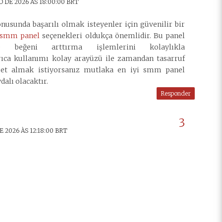
 DE 2026 ÀS 18:00:00 BRT
usunda başarılı olmak isteyenler için güvenilir bir
i smm panel
seçenekleri oldukça önemlidir. Bu panel
e beğeni arttırma işlemlerini kolaylıkla
Ayrıca kullanımı kolay arayüzü ile zamandan tasarruf
zmet almak istiyorsanız mutlaka en iyi smm panel
dalı olacaktır.
Responder
 2026 ÀS 12:18:00 BRT