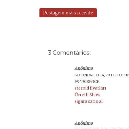
Postagem mais recente
3 Comentários:
Anônimo
SEGUNDA-FEIRA, 20 DE OUTUBR
F94908B3CE
steroid fiyatları
Ücretli Show
sigara satın al
Anônimo