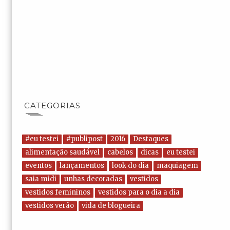
CATEGORIAS
#eu testei
#publipost
2016
Destaques
alimentação saudável
cabelos
dicas
eu testei
eventos
lançamentos
look do dia
maquiagem
saia midi
unhas decoradas
vestidos
vestidos femininos
vestidos para o dia a dia
vestidos verão
vida de blogueira